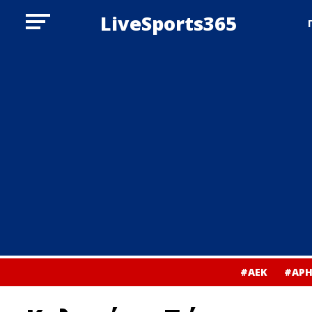
LiveSports365
#ΑΕΚ
#ΑΡΗ