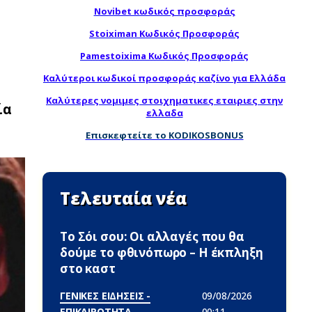
Novibet κωδικός προσφοράς
Stoiximan Κωδικός Προσφοράς
Pamestoixima Κωδικός Προσφοράς
Καλύτεροι κωδικοί προσφοράς καζίνο για Ελλάδα
Καλύτερες νομιμες στοιχηματικες εταιριες στην
ία
ελλαδα
Επισκεφτείτε το KODIKOSBONUS
Τελευταία νέα
Το Σόι σου: Οι αλλαγές που θα
δούμε το φθινόπωρο – Η έκπληξη
στο καστ
ΓΕΝΙΚΕΣ ΕΙΔΗΣΕΙΣ -
09/08/2026
ΕΠΙΚΑΙΡΟΤΗΤΑ
00:11