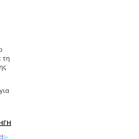
ο
ε τη
ης
για
ΗΓΗ