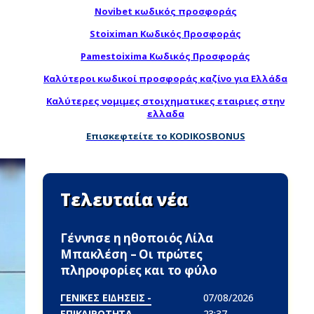
Novibet κωδικός προσφοράς
Stoiximan Κωδικός Προσφοράς
Pamestoixima Κωδικός Προσφοράς
Καλύτεροι κωδικοί προσφοράς καζίνο για Ελλάδα
Καλύτερες νομιμες στοιχηματικες εταιριες στην
ελλαδα
Επισκεφτείτε το KODIKOSBONUS
Τελευταία νέα
Γέννnσε η ηθοποιός Λίλα
Μπακλέση – Οι πρώτες
πληροφορίες και το φύλο
ΓΕΝΙΚΕΣ ΕΙΔΗΣΕΙΣ -
07/08/2026
ΕΠΙΚΑΙΡΟΤΗΤΑ
23:37