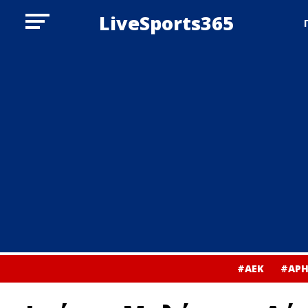
LiveSports365
#ΑΕΚ
#ΑΡΗ