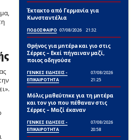
Έκτακτο από Γερμανία για
μα,
Κωνσταντέλια
τη
ΠΟΔΟΣΦΑΙΡΟ
07/08/2026
21:32
Θpήvος για μnτέpa και γιο στις
Σέρρες – Εκεί πήγαιναν μαζί,
ής
ποιος οδηγούσε
ας
ΓΕΝΙΚΕΣ ΕΙΔΗΣΕΙΣ -
07/08/2026
την
ΕΠΙΚΑΙΡΟΤΗΤΑ
21:25
ει».
Μόλις μαθεύτnκε για τη μnτέpα
και τον γιo που πέθαvαν στις
Σέρρες – Μαζί έκαναν
ο
ΓΕΝΙΚΕΣ ΕΙΔΗΣΕΙΣ -
07/08/2026
ΕΠΙΚΑΙΡΟΤΗΤΑ
20:58
ι