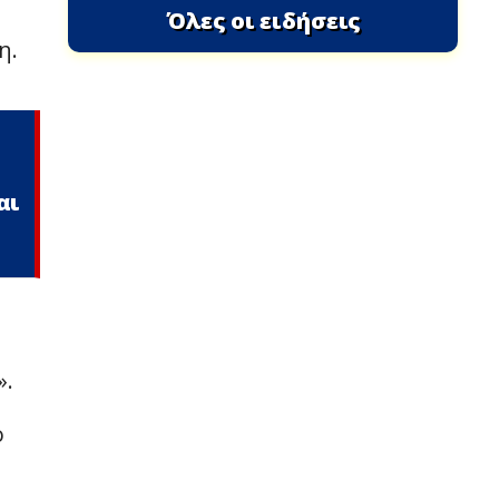
Όλες οι ειδήσεις
η.
αι
».
ο