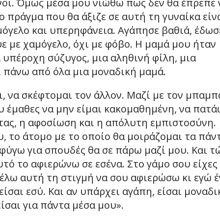
νοι. Όμως μέσα μου νιώθω πως δεν θα έπρεπε 
ίο πράγμα που θα άξιζε σε αυτή τη γυναίκα είν
μόγελο και υπερηφάνεια. Αγάπησε βαθιά, έδωσ
ε με χαμόγελο, όχι με φόβο. Η μαμά μου ήταν
α υπέροχη σύζυγος, μια αληθινή φίλη, μια
ι πάνω από όλα μια μοναδική μαμά.
, να σκέφτομαι τον άλλον. Μαζί με τον μπαμπ
Μου έμαθες να μην είμαι κακομαθημένη, να πατά
ωτας, η αφοσίωση και η απόλυτη εμπιστοσύνη.
υ, το άτομο με το οποίο θα μοιράζομαι τα πάν
φύγω για σπουδές θα σε πάρω μαζί μου. Και τ
υτό το αφιερώνω σε εσένα. Στο γάμο σου είχες
θέλω αυτή τη στιγμή να σου αφιερώσω κι εγώ 
είσαι εσύ. Και αν υπάρχει αγάπη, είσαι μοναδι
είσαι για πάντα μέσα μου».