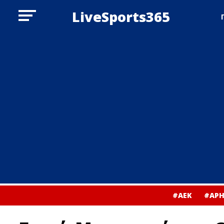
LiveSports365
#ΑΕΚ
#ΑΡΗ