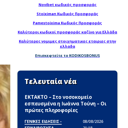
Novibet κωδικός προσφοράς
Stoiximan Κωδικός Προσφοράς
Pamestoixima Κωδικός Προσφοράς
Καλύτεροι κωδικοί προσφοράς καζίνο για Ελλάδα
Καλύτερες νομιμες στοιχηματικες εταιριες στην
ελλαδα
Επισκεφτείτε το KODIKOSBONUS
Τελευταία νέα
ΕΚΤΑΚΤΟ – Στο νοσοκομείο
εσπευσμένα η Ιωάννα Τούνη – Οι
πρώτες πληροφορίες
ΓΕΝΙΚΕΣ ΕΙΔΗΣΕΙΣ -
08/08/2026
ΕΠΙΚΑΙΡΟΤΗΤΑ
21:18