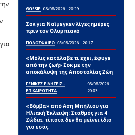
την
GOSSIP
08/08/2026
20:29
ν
Σoκ για Ναϊμεγκεν λίγες ημέρες
πριν τον Ολυμπιακό
ΠΟΔΟΣΦΑΙΡΟ
08/08/2026
20:17
για
«Μόλις κατάλαβε τι έχει, έφυγε
από την ζωή» Σoκ με την
αποκάλυψη της Αποστολίας Ζώη
ΓΕΝΙΚΕΣ ΕΙΔΗΣΕΙΣ -
08/08/2026
ΕΠΙΚΑΙΡΟΤΗΤΑ
20:03
«Βόμβα» από Άση Μπήλιου για
Ηλιακή Έκλειψη: Σταθμός για 4
Zώδια, τίποτα δεν θα μείνει ίδιο
για εσάς