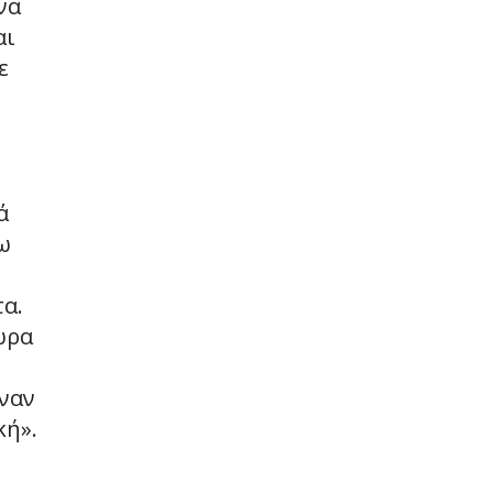
να
αι
ε
ά
ω
τα.
ώρα
έναν
κή».