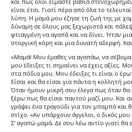
και πως όλοι είμαστε βαθιά στενοχωρημέ
είναι έτσι. Γιατί πέρα από όλα το τελευτα
λύπη. Η μαμά μου έζησε τη ζωή της με χα
δύναμη σε όλους μας ξεχωριστά και πάλεψ
φτιαγμένη να αγαπά και να δίνει. Ήταν μι
στοργική κόρη και μια δυνατή αδερφή. Κα
»Μαμά! Μου έμαθες να αγαπάω, να σέβομαι
μου έδειξες τι σημαίνει να έχεις αξίες. 
στα πόδια μου. Μου έδειξες τι είναι ο έρ
Είσαι και θα είσαι για πάντα η κολλητή μο
Όταν ήμουν μικρή σου έλεγα πως όταν θα 
ξέρω πως θα είσαι παντού μαζί μου. Και α
γράψει ένα τραγούδι για τον μπαμπά και 
στίχο. «Αν υπάρχουν άγγελοι, ο δικός μου 
Σ’ αγαπώ μαμά. Δε σου λέω αντίο γιατί θα 