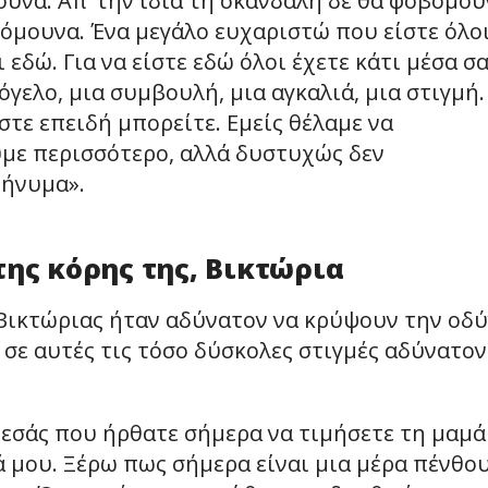
ουνα. Απ’ την ίδια τη σκανδάλη δε θα φοβόμου
νόμουνα. Ένα μεγάλο ευχαριστώ που είστε όλο
εδώ. Για να είστε εδώ όλοι έχετε κάτι μέσα σ
όγελο, μια συμβουλή, μια αγκαλιά, μια στιγμή.
έστε επειδή μπορείτε. Εμείς θέλαμε να
με περισσότερο, αλλά δυστυχώς δεν
μήνυμα».
της κόρης της, Βικτώρια
 Βικτώριας ήταν αδύνατον να κρύψουν την οδ
 σε αυτές τις τόσο δύσκολες στιγμές αδύνατον
 εσάς που ήρθατε σήμερα να τιμήσετε τη μαμά
ά μου. Ξέρω πως σήμερα είναι μια μέρα πένθο