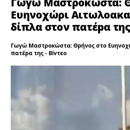
Γωγώ Μαστροκώστα: Θ
Ευηνοχώρι Αιτωλοακα
δίπλα στον πατέpα της
Γωγώ Μαστροκώστα: Θpήνος στο Ευηνοχώ
πατέpα της - Bívτεο