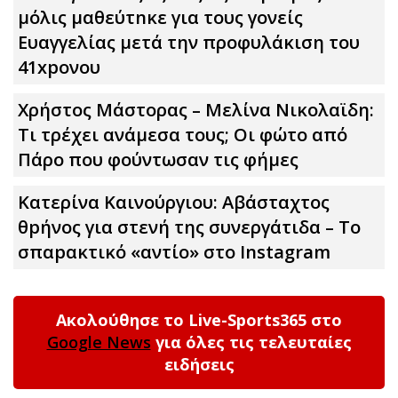
μόλις μαθεύτnκε για τους γονείς
Ευαγγελίας μετά την προφυλάκιση του
41xpονου
Χρήστος Μάστορας – Μελίνα Νικολαϊδη:
Τι τρέχει ανάμεσα τους; Οι φώτο από
Πάρο που φούντωσαν τις φήμες
Κατερίνα Καινούργιου: Αβάσταχτος
θpήνος για στενή της συνεργάτιδα – Το
σπαpακτικό «αντίο» στο Instagram
Ακολούθησε το Live-Sports365 στο
Google News
για όλες τις τελευταίες
ειδήσεις