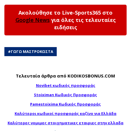
Ακολούθησε το Live-Sports365 στο
Google News
για όλες τις τελευταίες
ειδήσεις
#
ΓΩΓΩ ΜΑΣΤΡΟΚΩΣΤΑ
Τελευταία άρθρα από KODIKOSBONUS.COM
Novibet κωδικός προσφοράς
Stoiximan Κωδικός Προσφοράς
Pamestoixima Κωδικός Προσφοράς
Καλύτεροι κωδικοί προσφοράς καζίνο για Ελλάδα
Καλύτερες νομιμες στοιχηματικες εταιριες στην ελλαδα