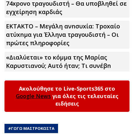
74xpovo τραγουδιστή – Θα υποβληθεί σε
εγχείρηση καρδιάς
ΕΚΤΑΚΤΟ – Μεγάλη ανnσυxία: Τpοxαίο
ατύxnμα για Έλληνα τραγουδιστή – Οι
πρώτες πληροφορίες
«Διαλύεται» το κόμμα της Μαρίας
Καρυστιανού; Αuτό ήταν; Τι συνέβn
Ακολούθησε το Live-Sports365 στο
Google News
για όλες τις τελευταίες
ειδήσεις
#
ΓΩΓΩ ΜΑΣΤΡΟΚΩΣΤΑ