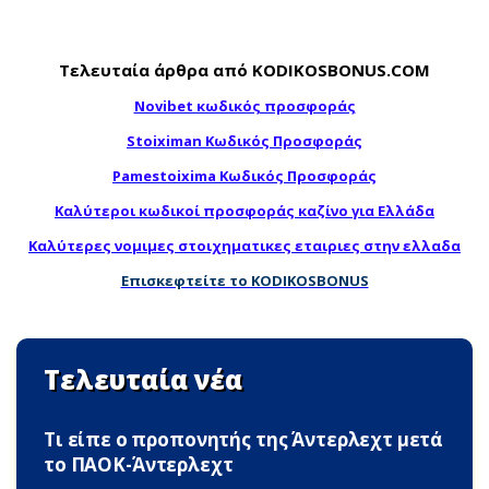
Τελευταία άρθρα από KODIKOSBONUS.COM
Novibet κωδικός προσφοράς
Stoiximan Κωδικός Προσφοράς
Pamestoixima Κωδικός Προσφοράς
Καλύτεροι κωδικοί προσφοράς καζίνο για Ελλάδα
Καλύτερες νομιμες στοιχηματικες εταιριες στην ελλαδα
Επισκεφτείτε το KODIKOSBONUS
Τελευταία νέα
Τι είπε ο προπονητής της Άντερλεχτ μετά
το ΠΑΟΚ-Άντερλεχτ