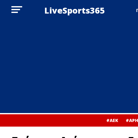
LiveSports365
#ΑΕΚ
#ΑΡΗ