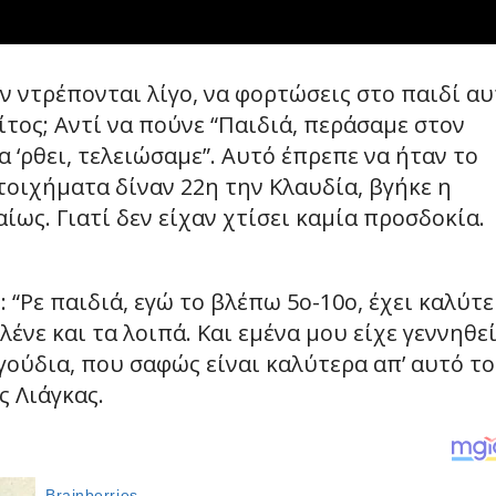
εν ντρέπονται λίγο, να φορτώσεις στο παιδί α
ίτος; Αντί να πούνε “Παιδιά, περάσαμε στον
να ‘ρθει, τελειώσαμε”. Αυτό έπρεπε να ήταν το
τοιχήματα δίναν 22η την Κλαυδία, βγήκε η
ίως. Γιατί δεν είχαν χτίσει καμία προσδοκία.
 “Ρε παιδιά, εγώ το βλέπω 5ο-10ο, έχει καλύτ
λένε και τα λοιπά. Και εμένα μου είχε γεννηθεί
γούδια, που σαφώς είναι καλύτερα απ’ αυτό τ
ς Λιάγκας.