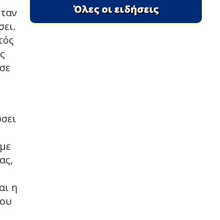
Όλες οι ειδήσεις
όταν
σει.
τός
ς
 σε
ώσει
 με
ας,
αι η
μου