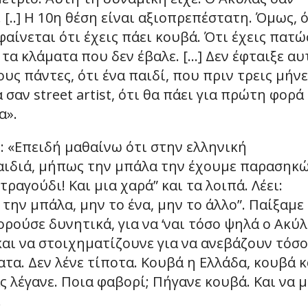
[..] Η 10η θέση είναι αξιοπρεπέστατη. Όμως, 
αίνεται ότι έχεις πάει κουβά. Ότι έχεις πατώ
 τα κλάματα που δεν έβαλε. […] Δεν έφταιξε αυ
υς πάντες, ότι ένα παιδί, που πριν τρεις μήνε
αν street artist, ότι θα πάει για πρώτη φορά
α».
: «Επειδή μαθαίνω ότι στην ελληνική
παιδιά, μήπως την μπάλα την έχουμε παρασηκ
τραγούδι! Και μια χαρά” και τα λοιπά. Λέει:
ην μπάλα, μην το ένα, μην το άλλο”. Παίξαμε
ρούσε δυνητικά, για να ‘ναι τόσο ψηλά ο Ακύλ
αι να στοιχηματίζουνε για να ανεβάζουν τόσο
ατα. Δεν λένε τίποτα. Κουβά η Ελλάδα, κουβά κ
 λέγανε. Ποια φαβορί; Πήγανε κουβά. Και να 
.