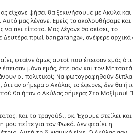
 μας είχανε ψήσει θα ξεκινήσουμε με Ακύλα και
. Αυτό μας λέγανε. Εμείς το ακολουθήσαμε και
ς να πει τίποτα. Μας λέγανε θα σκίσει, το
ε Δευτέρα πρωί bangaranga», ανέφερε αρχικά 
ταίει, φταίνε όμως αυτοί που έπεισαν εμάς ότι
εν έπεισαν μόνο εμάς, έπεισαν και τον Μητσοτά
α κάνουν οι πολιτικοί; Να φωτογραφηθούν δίπλα
, ότι αν σήμερα ο Ακύλας το έφερνε, δεν θα ήτ
2 πού θα ήταν ο Ακύλας σήμερα; Στο Μαξίμου! 
ατος. Και το τραγούδι, οκ. Έχουμε στείλει και
μη μου πείτε για τον Φωκά. Δεν φταίει η
έτριο. Αυτή τη δυναμική είχε. Ο Ακύλας σαν