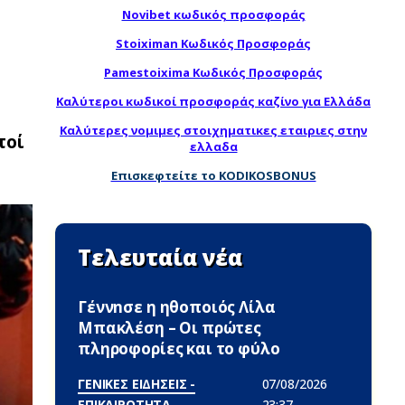
Novibet κωδικός προσφοράς
Stoiximan Κωδικός Προσφοράς
Pamestoixima Κωδικός Προσφοράς
Καλύτεροι κωδικοί προσφοράς καζίνο για Ελλάδα
Καλύτερες νομιμες στοιχηματικες εταιριες στην
τοί
ελλαδα
Επισκεφτείτε το KODIKOSBONUS
Τελευταία νέα
Γέννnσε η ηθοποιός Λίλα
Μπακλέση – Οι πρώτες
πληροφορίες και το φύλο
ΓΕΝΙΚΕΣ ΕΙΔΗΣΕΙΣ -
07/08/2026
ΕΠΙΚΑΙΡΟΤΗΤΑ
23:37