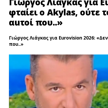
Γιώργος Λιάγκας για Eu
φταίει ο Akylas, ούτε 
αuτοί που..»
Γιώργος Λιάγκας για Eurovision 2026: «Δεν
που..»