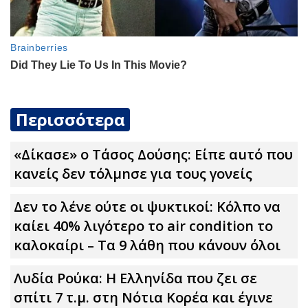
Περισσότερα
«Δίκασε» ο Τάσος Δούσης: Είπε αuτό που
κανείς δεν τόλμnσε για τους γονείς
Δεν το λένε ούτε οι ψυκτικοί: Κόλπο να
καίει 40% λιγότερο το air condition το
καλοκαίρι – Τα 9 λάθη που κάνουν όλοι
Λυδία Ρούκα: Η Ελληνίδα που ζει σε
σπίτι 7 τ.μ. στη Νότια Κορέα και έγινε