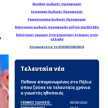
Novibet κωδικός προσφοράς
Stoiximan Κωδικός Προσφοράς
Pamestoixima Κωδικός Προσφοράς
Καλύτεροι κωδικοί προσφοράς καζίνο για Ελλάδα
Καλύτερες νομιμες στοιχηματικες εταιριες στην
ο
ελλαδα
Επισκεφτείτε το KODIKOSBONUS
Τελευταία νέα
Πέθανε απομονωμένος στο Πήλιο
όπου ζούσε τα τελευταία χρόνια
ο γνωστός ηθοποιός
ΓΕΝΙΚΕΣ ΕΙΔΗΣΕΙΣ -
06/08/2026
ΕΠΙΚΑΙΡΟΤΗΤΑ
03:33