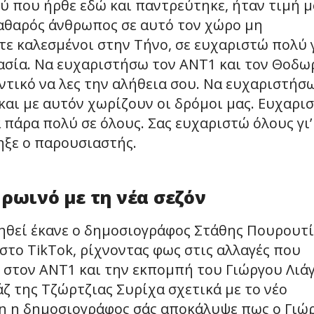
 που ήρθε εδώ και παντρεύτηκε, ήταν τιμή 
καθαρός άνθρωπος σε αυτό τον χώρο μη
στε καλεσμένοι στην Τήνο, σε ευχαριστώ πολύ 
γασία. Να ευχαριστήσω τον ΑΝΤ1 και τον Θοδω
αντικό να λες την αλήθεια σου. Να ευχαριστήσ
 και με αυτόν χωρίζουν οι δρόμοι μας. Ευχαρι
 πάρα πολύ σε όλους. Σας ευχαριστώ όλους γι’
ηξε ο παρουσιαστής.
ρωινό με τη νέα σεζόν
ηθεί έκανε ο δημοσιογράφος Στάθης Πουρουτ
το TikTok, ρίχνοντας φως στις αλλαγές που
ν στον ΑΝΤ1 και την εκπομπή του Γιώργου Λιάγ
 της Τζώρτζιας Συρίχα σχετικά με το νέο
η η δημοσιογράφος σάς αποκάλυψε πως ο Γιώ