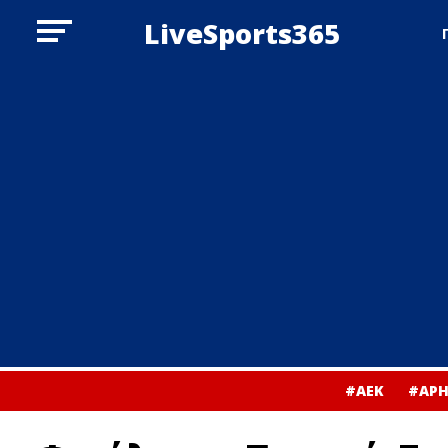
LiveSports365
#ΑΕΚ
#ΑΡΗ