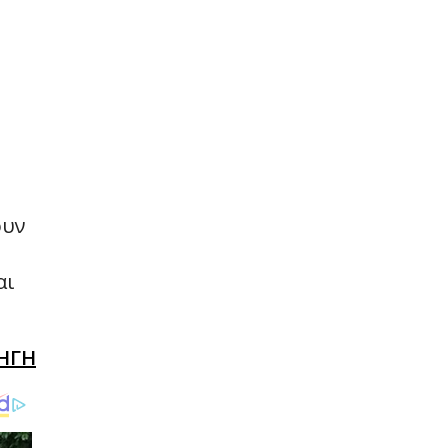
ουν
αι
ΗΓΗ