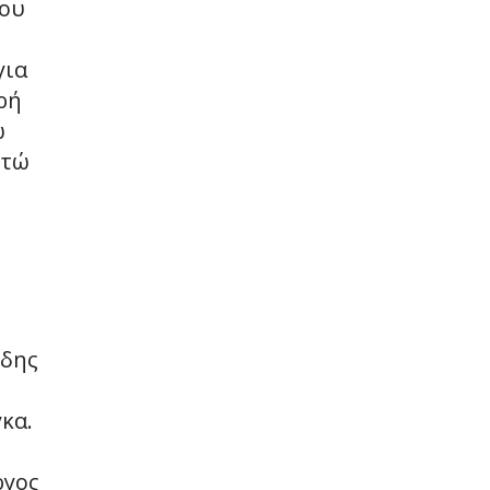
μου
για
ρή
ω
στώ
ίδης
κα.
ργος