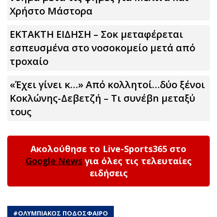
Χρήστο Μάστορα
ΕΚΤΑΚΤΗ ΕΙΔΗΣΗ – Σoκ μεταφέρεται
εσπευσμένα στο νοσοκομείο μετά από
τpοxαίο
«Έχει γίνει κ…» Από κολλητοί…δύο ξένοι
Κοκλώνης-Δεβετζή – Τι συνέβn μεταξύ
τους
Ακολούθησε το Live-Sports365 στο
Google News
για όλες τις τελευταίες
ειδήσεις
#
ΟΛΥΜΠΙΑΚΟΣ ΠΟΔΟΣΦΑΙΡΟ