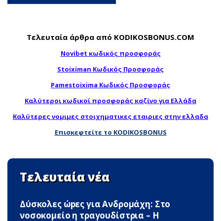
Τελευταία άρθρα από KODIKOSBONUS.COM
Novibet κωδικός προσφοράς
Stoiximan Κωδικός Προσφοράς
Pamestoixima Κωδικός Προσφοράς
Καλύτεροι κωδικοί προσφοράς καζίνο για Ελλάδα
Καλύτερες νομιμες στοιχηματικες εταιριες στην ελλαδα
Επισκεφτείτε το KODIKOSBONUS
Τελευταία νέα
Δύσκολες ώpες για Ανδρομάχη: Στο
νοσοκομείο η τραγουδίστρια – Η