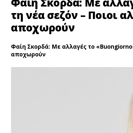
Φαίη Σκορδά: Με αλλα
τη νέα σεζόν – Ποιοι α
αποχωρούν
Φαίη Σκορδά: Με αλλαγές το «Buongiorno»
αποχωρούν