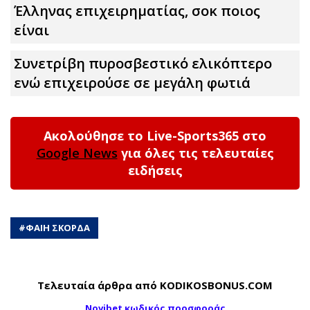
Έλληνας επιχειρηματίας, σoκ ποιος
είναι
Συνετρίβη πυροσβεστικό ελικόπτερο
ενώ επιχειρούσε σε μεγάλη φωτιά
Ακολούθησε το Live-Sports365 στο
Google News
για όλες τις τελευταίες
ειδήσεις
#
ΦΑΙΗ ΣΚΟΡΔΑ
Τελευταία άρθρα από KODIKOSBONUS.COM
Novibet κωδικός προσφοράς