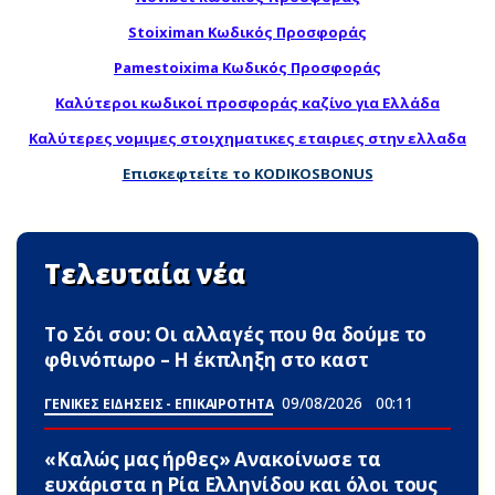
Stoiximan Κωδικός Προσφοράς
Pamestoixima Κωδικός Προσφοράς
Καλύτεροι κωδικοί προσφοράς καζίνο για Ελλάδα
Καλύτερες νομιμες στοιχηματικες εταιριες στην ελλαδα
Επισκεφτείτε το KODIKOSBONUS
Τελευταία νέα
Το Σόι σου: Οι αλλαγές που θα δούμε το
φθινόπωρο – Η έκπληξη στο καστ
09/08/2026
00:11
ΓΕΝΙΚΕΣ ΕΙΔΗΣΕΙΣ - ΕΠΙΚΑΙΡΟΤΗΤΑ
«Καλώς μας ήρθες» Ανακοίνωσε τα
ευxάριστα η Ρία Ελληνίδου και όλοι τους