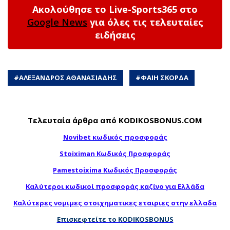
Ακολούθησε το Live-Sports365 στο
Google News
για όλες τις τελευταίες
ειδήσεις
#
ΑΛΕΞΑΝΔΡΟΣ ΑΘΑΝΑΣΙΑΔΗΣ
#
ΦΑΙΗ ΣΚΟΡΔΑ
Τελευταία άρθρα από KODIKOSBONUS.COM
Novibet κωδικός προσφοράς
Stoiximan Κωδικός Προσφοράς
Pamestoixima Κωδικός Προσφοράς
Καλύτεροι κωδικοί προσφοράς καζίνο για Ελλάδα
Καλύτερες νομιμες στοιχηματικες εταιριες στην ελλαδα
Επισκεφτείτε το KODIKOSBONUS