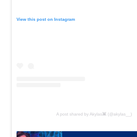
View this post on Instagram
A post shared by Akylas👾 (@akylas__)