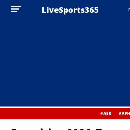
LiveSports365
#ΑΕΚ
#ΑΡΗ