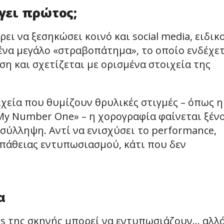
βγει πρώτος;
ι να ξεσηκώσει κοινό και social media, ειδικ
 ένα μεγάλο «στραβοπάτημα», το οποίο ενδέχε
η και σχετίζεται με ορισμένα στοιχεία της
χεία που θυμίζουν θρυλικές στιγμές – όπως η
My Number One» – η χορογραφία φαίνεται ξέν
 σύλληψη. Αντί να ενισχύσει το performance,
σπάθειας εντυπωσιασμού, κάτι που δεν
α
ls της σκηνής μπορεί να εντυπωσιάζουν… αλλ