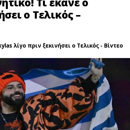
νητικό! Τι έκανε ο
ήσει ο Τελικός –
kylas λίγο πριν ξεκινήσει ο Τελικός - Bίvτεo