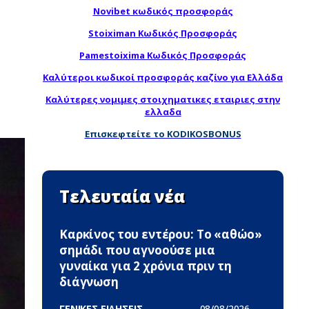
Novibet κωδικός προσφοράς
Stoiximan Κωδικός Προσφοράς
Pamestoixima Κωδικός Προσφοράς
Καλύτεροι κωδικοί προσφοράς καζίνο για Ελλάδα
Καλύτερες νομιμες στοιχηματικες εταιριες στην
ελλαδα
Επισκεφτείτε το KODIKOSBONUS
Τελευταία νέα
Καρκίνος του εντέρου: Το «αθώο»
σημάδι που αγνοούσε μια
γυναίκα για 2 χρόνια πριν τη
διάγνωση
ΓΕΝΙΚΕΣ ΕΙΔΗΣΕΙΣ -
08/08/2026