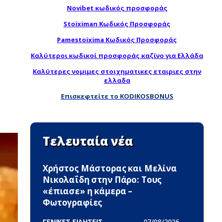
Novibet κωδικός προσφοράς
Stoiximan Κωδικός Προσφοράς
Pamestoixima Κωδικός Προσφοράς
Καλύτεροι κωδικοί προσφοράς καζίνο για Ελλάδα
Καλύτερες νομιμες στοιχηματικες εταιριες στην
ελλαδα
Επισκεφτείτε το KODIKOSBONUS
Τελευταία νέα
Χρήστος Μάστορας και Μελίνα
Νικολαΐδη στην Πάρο: Τους
«έπιασε» η κάμερα –
Φωτογραφίες
ΓΕΝΙΚΕΣ ΕΙΔΗΣΕΙΣ -
07/08/2026