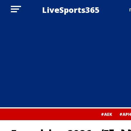
LiveSports365
#ΑΕΚ
#ΑΡΗ