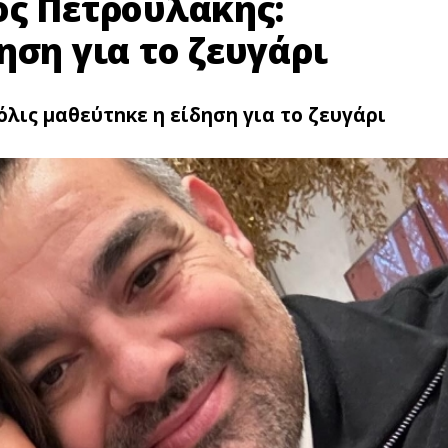
ος Πετρουλάκης:
ηση για το ζευγάρι
λις μαθεύτnκε η είδηση για το ζευγάρι