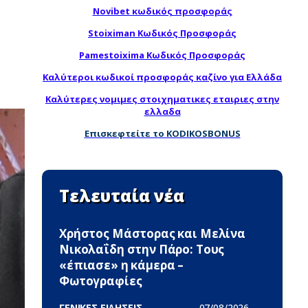
Novibet κωδικός προσφοράς
Stoiximan Κωδικός Προσφοράς
Pamestoixima Κωδικός Προσφοράς
Καλύτεροι κωδικοί προσφοράς καζίνο για Ελλάδα
Καλύτερες νομιμες στοιχηματικες εταιριες στην
ελλαδα
Επισκεφτείτε το KODIKOSBONUS
Τελευταία νέα
Χρήστος Μάστορας και Μελίνα
Νικολαΐδη στην Πάρο: Τους
«έπιασε» η κάμερα –
Φωτογραφίες
ΓΕΝΙΚΕΣ ΕΙΔΗΣΕΙΣ -
07/08/2026