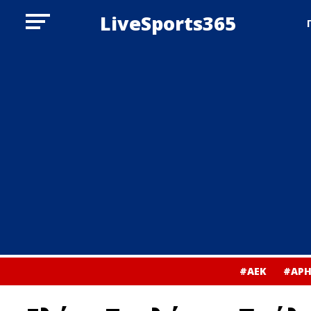
LiveSports365
#ΑΕΚ
#ΑΡΗ