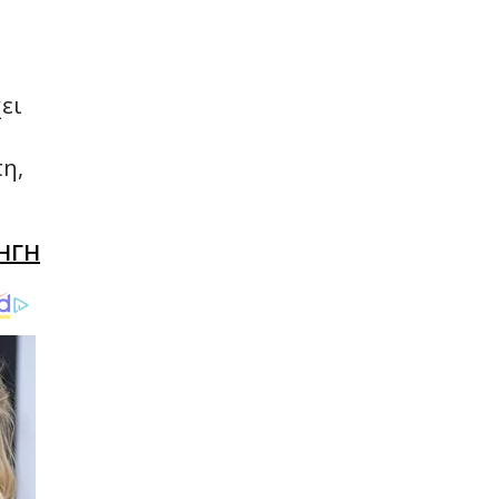
χει
πη,
ΗΓΗ