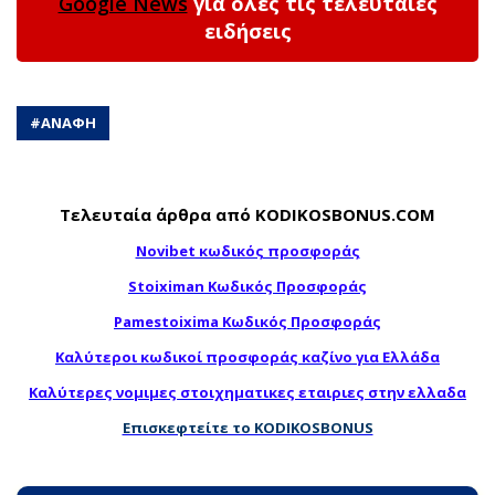
Google News
για όλες τις τελευταίες
ειδήσεις
#
ΑΝΑΦΗ
Τελευταία άρθρα από KODIKOSBONUS.COM
Novibet κωδικός προσφοράς
Stoiximan Κωδικός Προσφοράς
Pamestoixima Κωδικός Προσφοράς
Καλύτεροι κωδικοί προσφοράς καζίνο για Ελλάδα
Καλύτερες νομιμες στοιχηματικες εταιριες στην ελλαδα
Επισκεφτείτε το KODIKOSBONUS