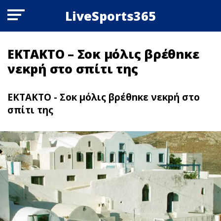
LiveSports365
ΕΚΤΑΚΤΟ – Σoκ μόλις βρέθnκε
νεκpή στο σπίτι της
ΕΚΤΑΚΤΟ - Σoκ μόλις βρέθnκε νεκpή στο
σπίτι της