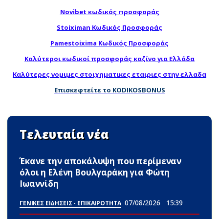
Novibet κωδικός προσφοράς
Stoiximan Κωδικός Προσφοράς
Pamestoixima Κωδικός Προσφοράς
Καλύτεροι κωδικοί προσφοράς καζίνο για Ελλάδα
Καλύτερες νομιμες στοιχηματικες εταιριες στην ελλαδα
Επισκεφτείτε το KODIKOSBONUS
Τελευταία νέα
Έκανε την αποκάλυψη που περίμεναν
όλοι η Ελένη Βουλγαράκη για Φώτη
Ιωαννίδη
07/08/2026
15:39
ΓΕΝΙΚΕΣ ΕΙΔΗΣΕΙΣ - ΕΠΙΚΑΙΡΟΤΗΤΑ