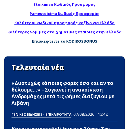
Stoiximan Κωδικός Προσφοράς
Pamestoixima Κωδικός Προσφοράς
Καλύτεροι κωδικοί προσφοράς καζίνο για Ελλάδα
Καλύτερες νομιμες στοιχηματικες εταιριες στην ελλαδα
Επισκεφτείτε το KODIKOSBONUS
Τελευταία νέα
«Δυστυχώς κάποιες φορές όσο και αν το
θέλουμε…» – Συγκινεί η ανακοίνωση
Ανδρομάχης μετά τις φήμες διαζυγίου με
Λιβάνη
07/08/2026
13:42
ΓΕΝΙΚΕΣ ΕΙΔΗΣΕΙΣ - ΕΠΙΚΑΙΡΟΤΗΤΑ
Καταιγιστικές εξελίξεις στη Σύρος: Σoκ