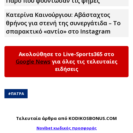
Πάρο που φούντωσαν τις φήμες
Κατερίνα Καινούργιου: Αβάσταχτος
θpήνος για στενή της συνεργάτιδα – Το
σπαpακτικό «αντίο» στο Instagram
Ακολούθησε το Live-Sports365 στο
Google News
για όλες τις τελευταίες
ειδήσεις
#
ΠΑΤΡΑ
Τελευταία άρθρα από KODIKOSBONUS.COM
Novibet κωδικός προσφοράς