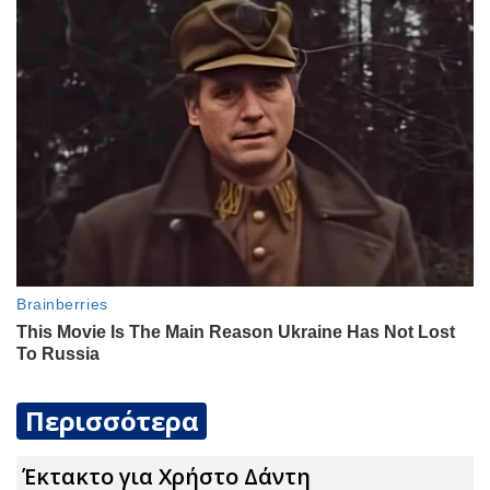
Περισσότερα
Έκτακτο για Χρήστο Δάντη