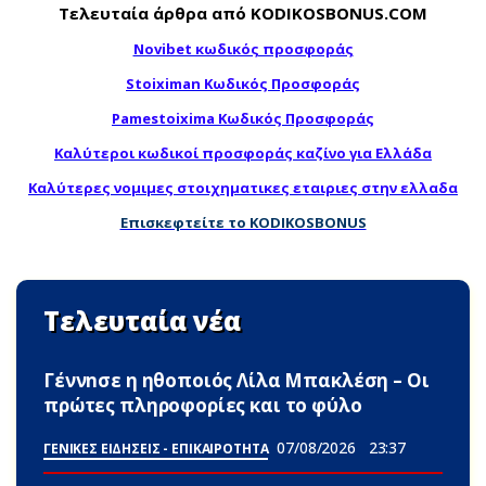
Τελευταία άρθρα από KODIKOSBONUS.COM
Novibet κωδικός προσφοράς
Stoiximan Κωδικός Προσφοράς
Pamestoixima Κωδικός Προσφοράς
Καλύτεροι κωδικοί προσφοράς καζίνο για Ελλάδα
Καλύτερες νομιμες στοιχηματικες εταιριες στην ελλαδα
Επισκεφτείτε το KODIKOSBONUS
Τελευταία νέα
Γέννnσε η ηθοποιός Λίλα Μπακλέση – Οι
πρώτες πληροφορίες και το φύλο
07/08/2026
23:37
ΓΕΝΙΚΕΣ ΕΙΔΗΣΕΙΣ - ΕΠΙΚΑΙΡΟΤΗΤΑ