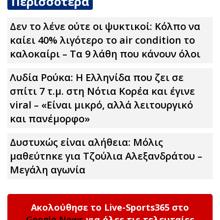
Περισσότερα
Δεν το λένε ούτε οι ψυκτικοί: Κόλπο να
καίει 40% λιγότερο το air condition το
καλοκαίρι – Τα 9 λάθη που κάνουν όλοι
Λυδία Ρούκα: Η Ελληνίδα που ζει σε
σπίτι 7 τ.μ. στη Νότια Κορέα και έγινε
viral – «Είναι μικρό, αλλά λειτουργικό
και πανέμορφο»
Δυστυxώς είναι αλήθεια: Μόλις
μαθεύτnκε για Τζούλια Αλεξανδράτου –
Μεγάλη αγωνία
Ακολούθησε το Live-Sports365 στο
Google News
για όλες τις τελευταίες