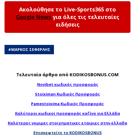
Ακολούθησε το Live-Sports365 στο
Google News
για όλες τις τελευταίες
ειδήσεις
#
ΜΑΡΚΟΣ ΣΕΦΕΡΛΗΣ
Τελευταία άρθρα από KODIKOSBONUS.COM
Novibet κωδικός προσφοράς
Stoiximan Κωδικός Προσφοράς
Pamestoixima Κωδικός Προσφοράς
Καλύτεροι κωδικοί προσφοράς καζίνο για Ελλάδα
Καλύτερες νομιμες στοιχηματικες εταιριες στην ελλαδα
Επισκεφτείτε το KODIKOSBONUS