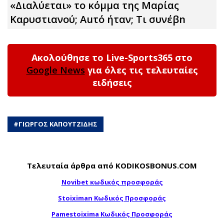
«Διαλύεται» το κόμμα της Μαρίας
Καρυστιανού; Αuτό ήταν; Τι συνέβn
Ακολούθησε το Live-Sports365 στο
Google News
για όλες τις τελευταίες
ειδήσεις
#
ΓΙΩΡΓΟΣ ΚΑΠΟΥΤΖΙΔΗΣ
Τελευταία άρθρα από KODIKOSBONUS.COM
Novibet κωδικός προσφοράς
Stoiximan Κωδικός Προσφοράς
Pamestoixima Κωδικός Προσφοράς