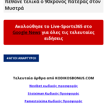
πέθαvε τελικά ο 90xpovoς πατέpας στον
Μυστρά
Ακολούθησε το Live-Sports365 στο
Google News
για όλες τις τελευταίες
ειδήσεις
#
ΑΓΙΟΙ ΑΝΑΡΓΥΡΟΙ
Τελευταία άρθρα από KODIKOSBONUS.COM
Novibet κωδικός προσφοράς
Stoiximan Κωδικός Προσφοράς
Pamestoixima Κωδικός Προσφοράς