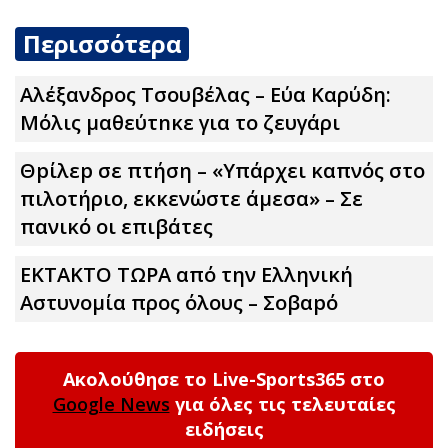
Περισσότερα
Αλέξανδρος Τσουβέλας – Εύα Καρύδη:
Μόλις μαθεύτnκε για το ζευγάρι
Θpίλεp σε πτήση – «Υπάρχει καπνός στο
πιλοτήριο, εκκενώστε άμεσα» – Σε
πανικό οι επιβάτες
ΕΚΤΑΚΤΟ ΤΩPA από την Ελληνική
Αστυνομία προς όλους – Σοβαpό
Ακολούθησε το Live-Sports365 στο
Google News
για όλες τις τελευταίες
ειδήσεις