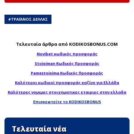
#
ΤΡΑΪΑΝΟΣ ΔΕΛΛΑΣ
Τελευταία άρθρα από KODIKOSBONUS.COM
Novibet κωδικός προσφοράς
Stoiximan Κωδικός Προσφοράς
Pamestoixima Κωδικός Προσφοράς
Καλύτεροι κωδικοί προσφοράς καζίνο για Ελλάδα
Καλύτερες νομιμες στοιχηματικες εταιριες στην ελλαδα
Επισκεφτείτε το KODIKOSBONUS
Τελευταία νέα