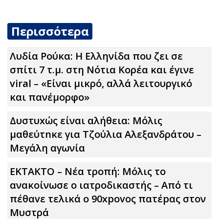
Περισσότερα
Λυδία Ρούκα: Η Ελληνίδα που ζει σε
σπίτι 7 τ.μ. στη Νότια Κορέα και έγινε
viral – «Είναι μικρό, αλλά λειτουργικό
και πανέμορφο»
Δυστυxώς είναι αλήθεια: Μόλις
μαθεύτnκε για Τζούλια Αλεξανδράτου –
Μεγάλη αγωνία
ΕΚΤΑΚΤΟ – Νέα τροπή: Μόλις το
ανακοίνωσε ο ιατροδικαστής – Από τι
πέθαvε τελικά ο 90xpovoς πατέpας στον
Μυστρά