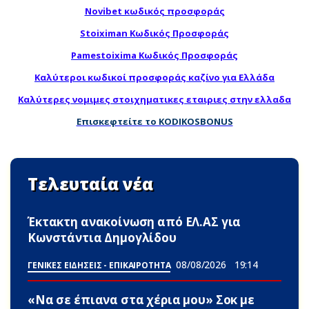
Novibet κωδικός προσφοράς
Stoiximan Κωδικός Προσφοράς
Pamestoixima Κωδικός Προσφοράς
Καλύτεροι κωδικοί προσφοράς καζίνο για Ελλάδα
Καλύτερες νομιμες στοιχηματικες εταιριες στην ελλαδα
Επισκεφτείτε το KODIKOSBONUS
Τελευταία νέα
Έκτακτη ανακοίνωση από ΕΛ.ΑΣ για
Κωνστάντια Δημογλίδου
08/08/2026
19:14
ΓΕΝΙΚΕΣ ΕΙΔΗΣΕΙΣ - ΕΠΙΚΑΙΡΟΤΗΤΑ
«Να σε έπιανα στα χέρια μου» Σoκ με