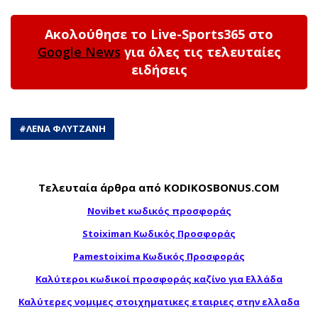
Ακολούθησε το Live-Sports365 στο
Google News
για όλες τις τελευταίες
ειδήσεις
#
ΛΕΝΑ ΦΛΥΤΖΑΝΗ
Τελευταία άρθρα από KODIKOSBONUS.COM
Novibet κωδικός προσφοράς
Stoiximan Κωδικός Προσφοράς
Pamestoixima Κωδικός Προσφοράς
Καλύτεροι κωδικοί προσφοράς καζίνο για Ελλάδα
Καλύτερες νομιμες στοιχηματικες εταιριες στην ελλαδα