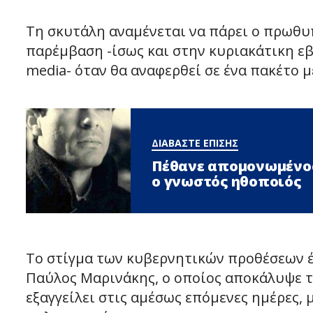
Τη σκυτάλη αναμένεται να πάρει ο πρωθυ
παρέμβαση -ίσως και στην κυριακάτικη ε
media- όταν θα αναφερθεί σε ένα πακέτο 
ΔΙΑΒΑΣΤΕ ΕΠΙΣΗΣ
Πέθανε απομονωμένος
ο γνωστός ηθοποιός
Το στίγμα των κυβερνητικών προθέσεων έ
Παύλος Μαρινάκης, ο οποίος αποκάλυψε τ
εξαγγείλει στις αμέσως επόμενες ημέρες,