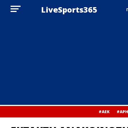
LiveSports365
#ΑΕΚ
#ΑΡΗ