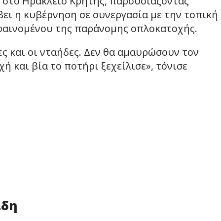
 στο Ηράκλειο Κρήτης, παρουσιάζοντας
ει η κυβέρνηση σε συνεργασία με την τοπική
φαινομένου της παράνομης οπλοκατοχής.
ες και οι νταήδες. Δεν θα αμαυρώσουν τον
 και βία το ποτήρι ξεχείλισε», τόνισε
ΐδη