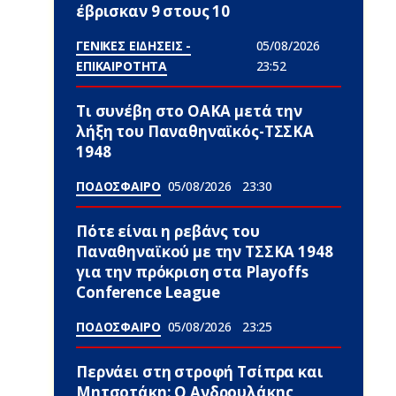
έβρισκαν 9 στους 10
ΓΕΝΙΚΕΣ ΕΙΔΗΣΕΙΣ -
05/08/2026
ΕΠΙΚΑΙΡΟΤΗΤΑ
23:52
Τι συνέβη στο ΟΑΚΑ μετά την
λήξη του Παναθηναϊκός-ΤΣΣΚΑ
1948
ΠΟΔΟΣΦΑΙΡΟ
05/08/2026
23:30
Πότε είναι η ρεβάνς του
Παναθηναϊκού με την ΤΣΣΚΑ 1948
για την πρόκριση στα Playoffs
Conference League
ΠΟΔΟΣΦΑΙΡΟ
05/08/2026
23:25
Περνάει στη στροφή Τσίπρα και
Μητσοτάκη: Ο Ανδρουλάκης