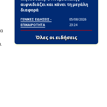
αιφνιδιάζει και κάνει τη μεγάλη
διαφορά
ΓΕΝΙΚΕΣ ΕΙΔΗΣΕΙΣ -
05/08/2026
ΕΠΙΚΑΙΡΟΤΗΤΑ
23:24
ία
Όλες οι ειδήσεις
ι