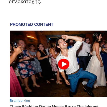
οπλοκατοχής.