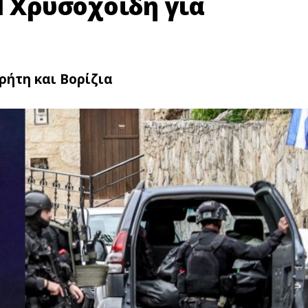
Χρυσοχοΐδη για
ήτη και Βορίζια