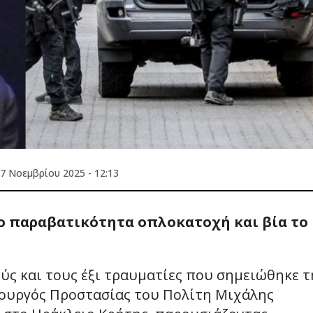
7 Νοεμβρίου 2025 - 12:13
ο παραβατικότητα οπλοκατοχή και βία το
ούς και τους έξι τραυματίες που σημειώθηκε τ
πουργός Προστασίας του Πολίτη Μιχάλης