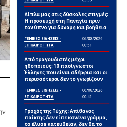
Δίπλα μας στις δύσκολες στιγμές:
Η προσευχή στη Παναγία πριν
τον ύπνο για δύναμη και βοήθεια
ΓΕΝΙΚΕΣ ΕΙΔΗΣΕΙΣ -
06/08/2026
ΕΠΙΚΑΙΡΟΤΗΤΑ
00:51
Από τραγουδιστές μέχρι
ηθοποιούς: 10 πασίγνωστοι
Έλληνες που είναι αδέpφια και οι
περισσότεροι δεν το γνωρίζουν
ΓΕΝΙΚΕΣ ΕΙΔΗΣΕΙΣ -
06/08/2026
ΕΠΙΚΑΙΡΟΤΗΤΑ
00:41
Τροχός της Τύχης: Απίθανος
ην
παίκτης δεν είπε κανένα γράμμα,
το έλυσε κατευθείαν, δεν θα το