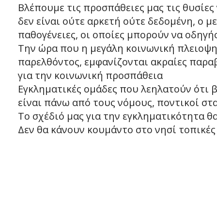
Βλέπουμε τις προσπάθειες μας τις θυσίε
δεν είναι ούτε αρκετή ούτε δεδομένη, ο μ
παθογένειες, οι οποίες μπορούν να οδηγήσ
Την ώρα που η μεγάλη κοινωνική πλειοψ
παρελθόντος, εμφανίζονται ακραίες παρα
για την κοινωνική προσπάθεια
Εγκληματικές ομάδες που λεηλατούν ότι 
είναι πάνω από τους νόμους, ποντικοί στα
Το σχέδιό μας για την εγκληματικότητα 
Δεν θα κάνουν κουμάντο στο νησί τοπικές