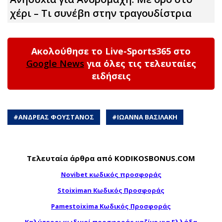
χέρι – Τι συνέβn στην τραγουδίστρια
Ακολούθησε το Live-Sports365 στο
Google News
για όλες τις τελευταίες
ειδήσεις
#
ΑΝΔΡΕΑΣ ΦΟΥΣΤΑΝΟΣ
#
ΙΩΑΝΝΑ ΒΑΣΙΛΑΚΗ
Τελευταία άρθρα από KODIKOSBONUS.COM
Novibet κωδικός προσφοράς
Stoiximan Κωδικός Προσφοράς
Pamestoixima Κωδικός Προσφοράς