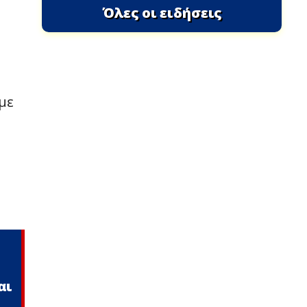
Όλες οι ειδήσεις
με
αι