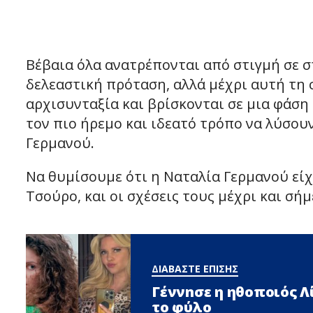
Βέβαια όλα ανατρέπονται από στιγμή σε σ
δελεαστική πρόταση, αλλά μέχρι αυτή τη 
αρχισυνταξία και βρίσκονται σε μια φάσ
τον πιο ήρεμο και ιδεατό τρόπο να λύσου
Γερμανού.
Να θυμίσουμε ότι η Ναταλία Γερμανού είχ
Τσούρο, και οι σχέσεις τους μέχρι και σή
ΔΙΑΒΑΣΤΕ ΕΠΙΣΗΣ
Γέννnσε η ηθοποιός 
το φύλο