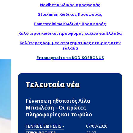
Novibet κωδικός προσφοράς
Stoiximan Κωδικός Προσφοράς
Pamestoixima Κωδικός Προσφοράς
Καλύτεροι κωδικοί προσφοράς καζίνο για Ελλάδα
Καλύτερες νομιμες στοιχηματικες εταιριες στην
ελλαδα
Επισκεφτείτε το KODIKOSBONUS
Τελευταία νέα
Γέννnσε η ηθοποιός Λίλα
Μπακλέση – Οι πρώτες
πληροφορίες και το φύλο
ΓΕΝΙΚΕΣ ΕΙΔΗΣΕΙΣ -
07/08/2026
ΕΠΙΚΑΙΡΟΤΗΤΑ
23:37