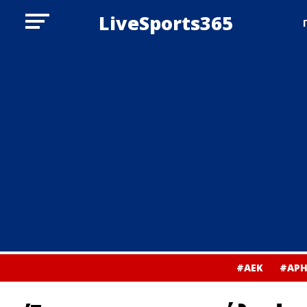
LiveSports365
#ΑΕΚ
#ΑΡΗ