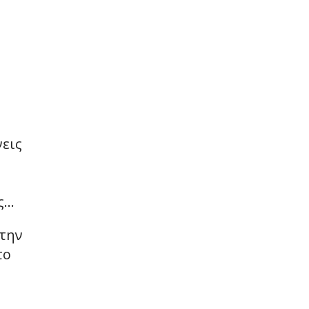
νεις
ις…
 την
το