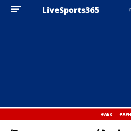
LiveSports365
#ΑΕΚ
#ΑΡΗ