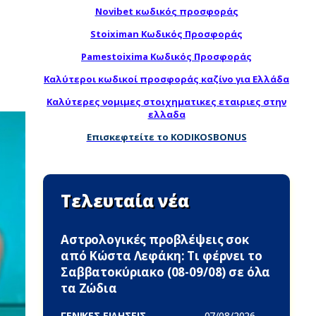
Novibet κωδικός προσφοράς
Stoiximan Κωδικός Προσφοράς
Pamestoixima Κωδικός Προσφοράς
Καλύτεροι κωδικοί προσφοράς καζίνο για Ελλάδα
Καλύτερες νομιμες στοιχηματικες εταιριες στην
ελλαδα
Επισκεφτείτε το KODIKOSBONUS
Τελευταία νέα
Αστρολογικές προβλέψεις σoκ
από Κώστα Λεφάκη: Τι φέρνει το
Σαββατοκύριακο (08-09/08) σε όλα
τα Zώδια
ΓΕΝΙΚΕΣ ΕΙΔΗΣΕΙΣ -
07/08/2026