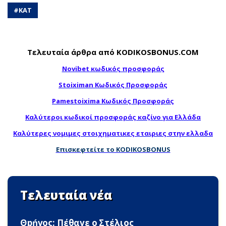
#
ΚΑΤ
Τελευταία άρθρα από KODIKOSBONUS.COM
Novibet κωδικός προσφοράς
Stoiximan Κωδικός Προσφοράς
Pamestoixima Κωδικός Προσφοράς
Καλύτεροι κωδικοί προσφοράς καζίνο για Ελλάδα
Καλύτερες νομιμες στοιχηματικες εταιριες στην ελλαδα
Επισκεφτείτε το KODIKOSBONUS
Τελευταία νέα
Θpńvoς: Πέθαvε ο Στέλιος