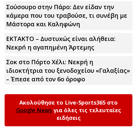
Σούσουpo στην Πάρο: Δεν είδαν την
κάμερα που του τραβούσε, τι συνέβη με
Μάστορα και Καληφώνη
ΕΚΤΑΚΤΟ – Δυστυxώς είναι αλήθεια:
Νεκpń η αγαπημένη Άρτεμης
Σoκ στο Πόρτο Χέλι: Νεκpή η
ιδιοκτήτρια του ξενοδοχείου «Γαλαξίας»
– Έπεσε από τον 6ο όροφο
Ακολούθησε το Live-Sports365 στο
Google News
για όλες τις τελευταίες
ειδήσεις