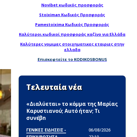
Novibet κωδικός προσφοράς
Stoiximan Κωδικός Προσφοράς
Pamestoixima Κωδικός Προσφοράς
Καλύτεροι κωδικοί προσφοράς καζίνο για Ελλάδα
Καλύτερες νομιμες στοιχηματικες εταιριες στην
ελλαδα
Επισκεφτείτε το KODIKOSBONUS
Τελευταία νέα
«Διαλύεται» το κόμμα της Μαρίας
Καρυστιανού; Αuτό ήταν; Τι
συνέβn
ΓΕΝΙΚΕΣ ΕΙΔΗΣΕΙΣ -
06/08/2026
ΕΠΙΚΑΙΡΟΤΗΤΑ
22:10