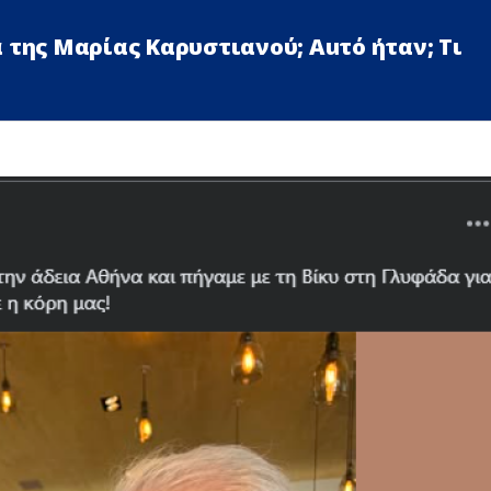
 της Μαρίας Καρυστιανού; Αuτό ήταν; Τι