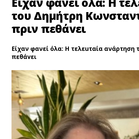
Είχαν φανεί όλα: Η τε
του Δημήτρη Κωνσταντ
πριν πεθάvει
Είχαν φανεί όλα: Η τελεuταία ανάρτηση 
πεθάvει