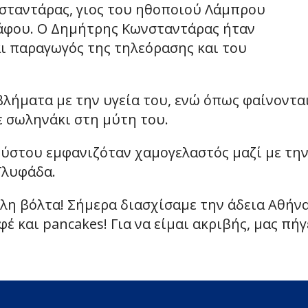
νσταντάρας, γιος του ηθοποιού Λάμπρου
άφου. Ο Δημήτρης Κωνσταντάρας ήταν
αι παραγωγός της τηλεόρασης και του
βλήματα με την υγεία του, ενώ όπως φαίνοντα
ε σωληνάκι στη μύτη του.
ούστου εμφανιζόταν χαμογελαστός μαζί με τη
Γλυφάδα.
λλη βόλτα! Σήμερα διασχίσαμε την άδεια Αθήν
έ και pancakes! Για να είμαι ακριβής, μας πήγ