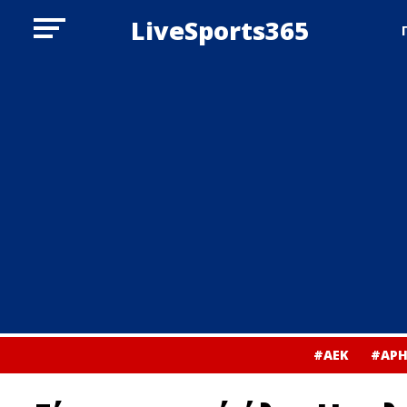
LiveSports365
#ΑΕΚ
#ΑΡΗ