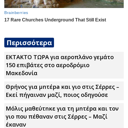
Περισσότερα
ΕΚΤΑΚΤΟ ΤΩΡΑ για αεροπλάνο γεμάτο
150 επιβάτες στο αεροδρόμιο
Μακεδονία
Θpήvος για μnτέpa και γιο στις Σέρρες –
Εκεί πήγαιναν μαζί, ποιος οδηγούσε
Μόλις μαθεύτnκε για τη μnτέpα και τον
γιo που πέθαvαν στις Σέρρες – Μαζί
έκαναν