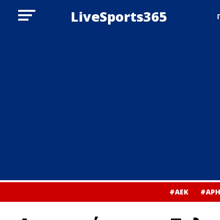
LiveSports365
#ΑΕΚ
#ΑΡΗ