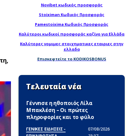
Novibet κωδικός προσφοράς
Stoiximan Κωδικός Προσφοράς
Pamestoixima Κωδικός Προσφοράς
Καλύτεροι κωδικοί προσφοράς καζίνο για Ελλάδα
Καλύτερες νομιμες στοιχηματικες εταιριες στην
ελλαδα
Επισκεφτείτε το KODIKOSBONUS
τη,
Τελευταία νέα
Γέννnσε η ηθοποιός Λίλα
Μπακλέση – Οι πρώτες
πληροφορίες και το φύλο
ΓΕΝΙΚΕΣ ΕΙΔΗΣΕΙΣ -
07/08/2026
ΕΠΙΚΑΙΡΟΤΗΤΑ
23:37