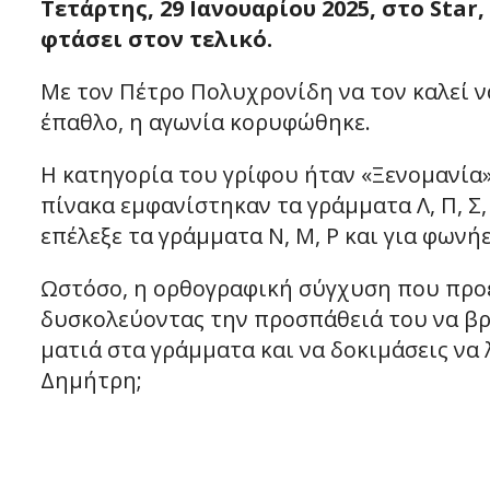
Τετάρτης, 29 Ιανουαρίου 2025, στο Sta
φτάσει στον τελικό.
Με τον Πέτρο Πολυχρονίδη να τον καλεί να
έπαθλο, η αγωνία κορυφώθηκε.
Η κατηγορία του γρίφου ήταν «Ξενομανία»
πίνακα εμφανίστηκαν τα γράμματα Λ, Π, Σ,
επέλεξε τα γράμματα Ν, Μ, Ρ και για φωνήεν
Ωστόσο, η ορθογραφική σύγχυση που προέ
δυσκολεύοντας την προσπάθειά του να βρε
ματιά στα γράμματα και να δοκιμάσεις να 
Δημήτρη;