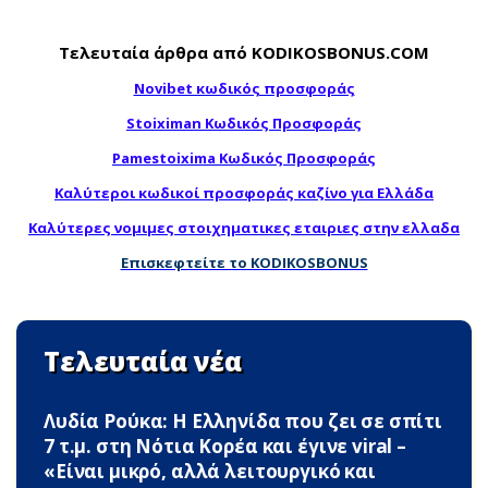
Τελευταία άρθρα από KODIKOSBONUS.COM
Novibet κωδικός προσφοράς
Stoiximan Κωδικός Προσφοράς
Pamestoixima Κωδικός Προσφοράς
Καλύτεροι κωδικοί προσφοράς καζίνο για Ελλάδα
Καλύτερες νομιμες στοιχηματικες εταιριες στην ελλαδα
Επισκεφτείτε το KODIKOSBONUS
Τελευταία νέα
Λυδία Ρούκα: Η Ελληνίδα που ζει σε σπίτι
7 τ.μ. στη Νότια Κορέα και έγινε viral –
«Είναι μικρό, αλλά λειτουργικό και