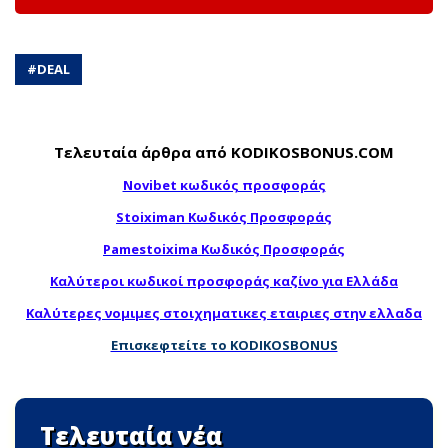
#
DEAL
Τελευταία άρθρα από KODIKOSBONUS.COM
Novibet κωδικός προσφοράς
Stoiximan Κωδικός Προσφοράς
Pamestoixima Κωδικός Προσφοράς
Καλύτεροι κωδικοί προσφοράς καζίνο για Ελλάδα
Καλύτερες νομιμες στοιχηματικες εταιριες στην ελλαδα
Επισκεφτείτε το KODIKOSBONUS
Τελευταία νέα