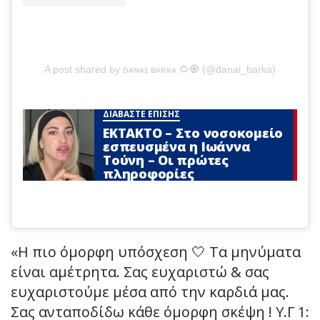
A post shared by ᴅᴀɴᴀɪ ʙᴀʀᴋᴀ 🌻🧿 (@danai_barka)
ΔΙΑΒΑΣΤΕ ΕΠΙΣΗΣ
ΕΚΤΑΚΤΟ – Στο νοσοκομείο
εσπευσμένα η Ιωάννα
Τούνη – Οι πρώτες
πληροφορίες
«Η πιο όμορφη υπόσχεση 🤍 Τα μηνύματα
είναι αμέτρητα. Σας ευχαριστώ & σας
ευχαριστούμε μέσα από την καρδιά μας.
Σας ανταποδίδω κάθε όμορφη σκέψη ! Υ.Γ 1: