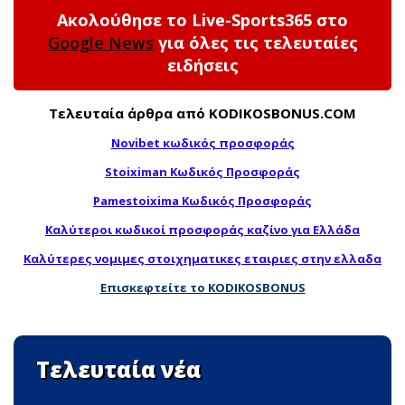
Ακολούθησε το Live-Sports365 στο
Google News
για όλες τις τελευταίες
ειδήσεις
Τελευταία άρθρα από KODIKOSBONUS.COM
Novibet κωδικός προσφοράς
Stoiximan Κωδικός Προσφοράς
Pamestoixima Κωδικός Προσφοράς
Καλύτεροι κωδικοί προσφοράς καζίνο για Ελλάδα
Καλύτερες νομιμες στοιχηματικες εταιριες στην ελλαδα
Επισκεφτείτε το KODIKOSBONUS
Τελευταία νέα