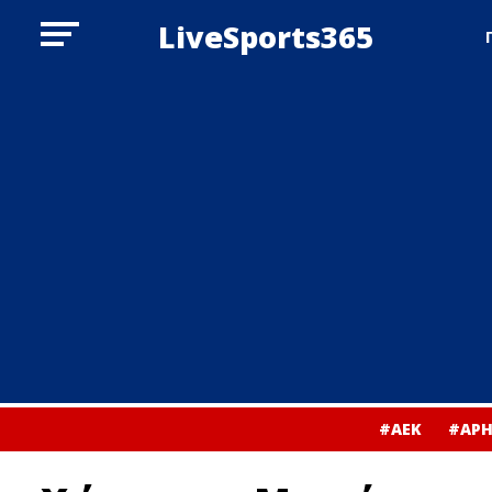
LiveSports365
#ΑΕΚ
#ΑΡΗ