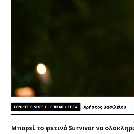
Χρήστος Βασιλείου
1
ΓΕΝΙΚΕΣ ΕΙΔΗΣΕΙΣ - ΕΠΙΚΑΙΡΟΤΗΤΑ
Μπορεί το φετινό Survivor να ολοκλη