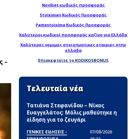
Novibet κωδικός προσφοράς
Stoiximan Κωδικός Προσφοράς
Pamestoixima Κωδικός Προσφοράς
Καλύτεροι κωδικοί προσφοράς καζίνο για Ελλάδα
Καλύτερες νομιμες στοιχηματικες εταιριες στην
ελλαδα
Επισκεφτείτε το KODIKOSBONUS
ς –
Τελευταία νέα
Τατιάνα Στεφανίδου – Νίκος
Ευαγγελάτος: Μόλις μαθεύτηκε η
είδηση για το ζευγάρι
ΓΕΝΙΚΕΣ ΕΙΔΗΣΕΙΣ -
07/08/2026
ΕΠΙΚΑΙΡΟΤΗΤΑ
15:22