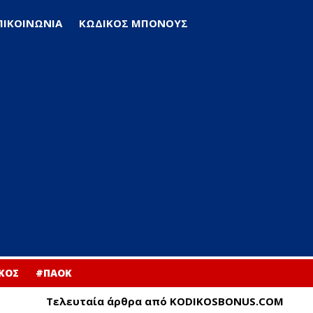
ΠΙΚΟΙΝΩΝΙΑ
ΚΩΔΙΚΟΣ ΜΠΟΝΟΥΣ
ΚΟΣ
#ΠΑΟΚ
Τελευταία άρθρα από KODIKOSBONUS.COM