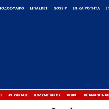
ΠΟΔΟΣΦΑΙΡΟ
ΜΠΑΣΚΕΤ
GOSSIP
ΕΠΙΚΑΙΡΟΤΗΤΑ
Ε
Σ
#ΗΡΑΚΛΗΣ
#ΟΛΥΜΠΙΑΚΟΣ
#ΟΦΗ
#ΠΑΝΑΘΗΝΑΙ