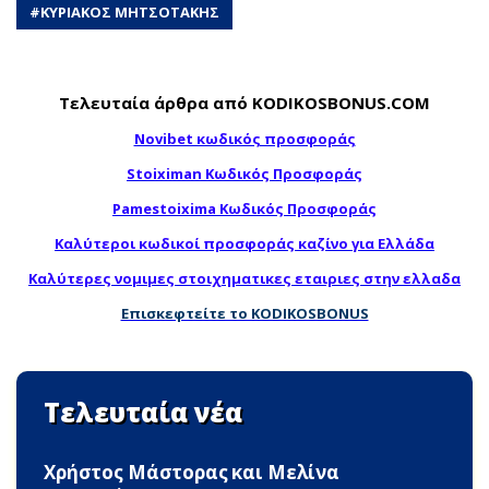
#
ΚΥΡΙΑΚΟΣ ΜΗΤΣΟΤΑΚΗΣ
Τελευταία άρθρα από KODIKOSBONUS.COM
Novibet κωδικός προσφοράς
Stoiximan Κωδικός Προσφοράς
Pamestoixima Κωδικός Προσφοράς
Καλύτεροι κωδικοί προσφοράς καζίνο για Ελλάδα
Καλύτερες νομιμες στοιχηματικες εταιριες στην ελλαδα
Επισκεφτείτε το KODIKOSBONUS
Τελευταία νέα
Χρήστος Μάστορας και Μελίνα