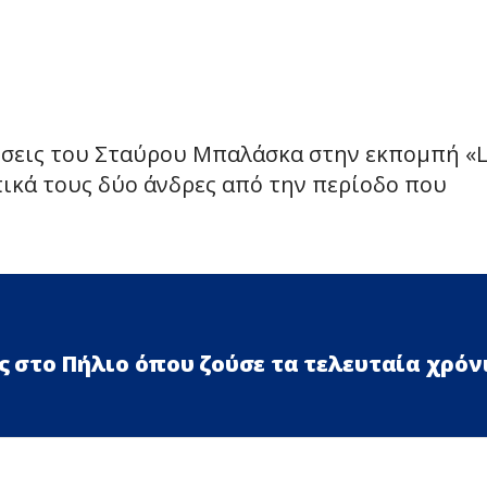
ώσεις του Σταύρου Μπαλάσκα στην εκπομπή «L
ικά τους δύο άνδρες από την περίοδο που
 στο Πήλιο όπου ζούσε τα τελευταία χρόν