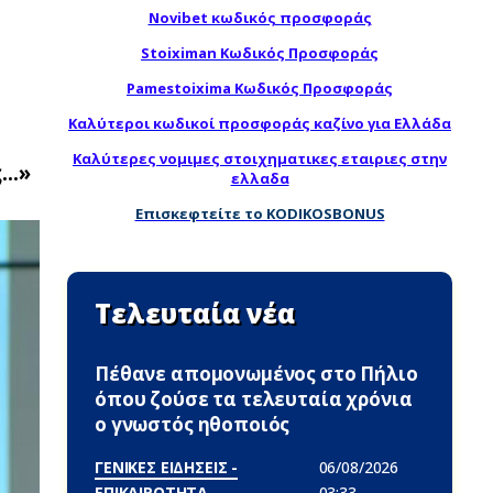
Novibet κωδικός προσφοράς
Stoiximan Κωδικός Προσφοράς
Pamestoixima Κωδικός Προσφοράς
Καλύτεροι κωδικοί προσφοράς καζίνο για Ελλάδα
Καλύτερες νομιμες στοιχηματικες εταιριες στην
..»
ελλαδα
Επισκεφτείτε το KODIKOSBONUS
Τελευταία νέα
Πέθανε απομονωμένος στο Πήλιο
όπου ζούσε τα τελευταία χρόνια
ο γνωστός ηθοποιός
ΓΕΝΙΚΕΣ ΕΙΔΗΣΕΙΣ -
06/08/2026
ΕΠΙΚΑΙΡΟΤΗΤΑ
03:33