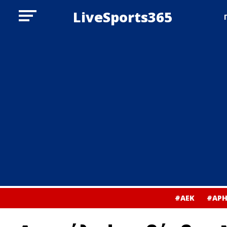
LiveSports365
#ΑΕΚ
#ΑΡΗ