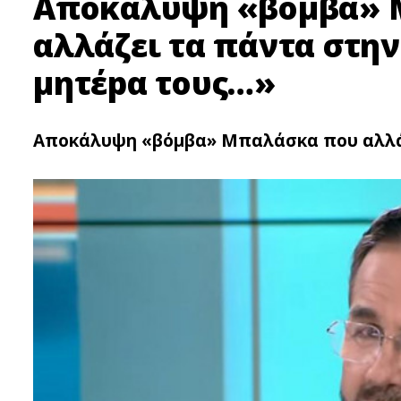
Αποκάλυψη «βόμβα» 
αλλάζει τα πάντα στην
μητέpα τους…»
Αποκάλυψη «βόμβα» Μπαλάσκα που αλλάζε