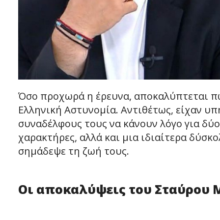
Όσο προχωρά η έρευνα, αποκαλύπτεται πω
Ελληνική Αστυνομία. Αντιθέτως, είχαν υπ
συναδέλφους τους να κάνουν λόγο για δύ
χαρακτήρες, αλλά και μια ιδιαίτερα δύσκ
σημάδεψε τη ζωή τους.
Οι αποκαλύψεις του Σταύρου