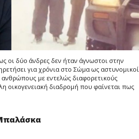
ς οι δύο άνδρες δεν ήταν άγνωστοι στην
ηρετήσει για χρόνια στο Σώμα ως αστυνομικοί
ο ανθρώπους με εντελώς διαφορετικούς
ολη οικογενειακή διαδρομή που φαίνεται πως
 Μπαλάσκα