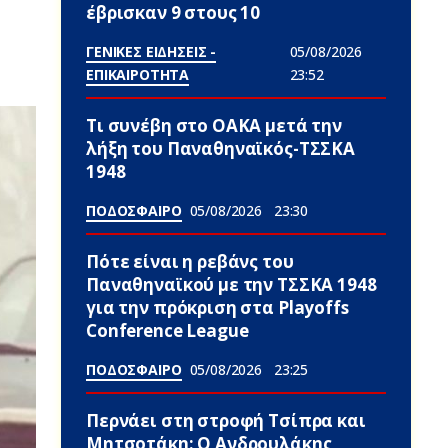
έβρισκαν 9 στους 10
ΓΕΝΙΚΕΣ ΕΙΔΗΣΕΙΣ -
05/08/2026
ΕΠΙΚΑΙΡΟΤΗΤΑ
23:52
Τι συνέβη στο ΟΑΚΑ μετά την
λήξη του Παναθηναϊκός-ΤΣΣΚΑ
1948
ΠΟΔΟΣΦΑΙΡΟ
05/08/2026
23:30
Πότε είναι η ρεβάνς του
Παναθηναϊκού με την ΤΣΣΚΑ 1948
για την πρόκριση στα Playoffs
Conference League
ΠΟΔΟΣΦΑΙΡΟ
05/08/2026
23:25
Περνάει στη στροφή Τσίπρα και
Μητσοτάκη: Ο Ανδρουλάκης