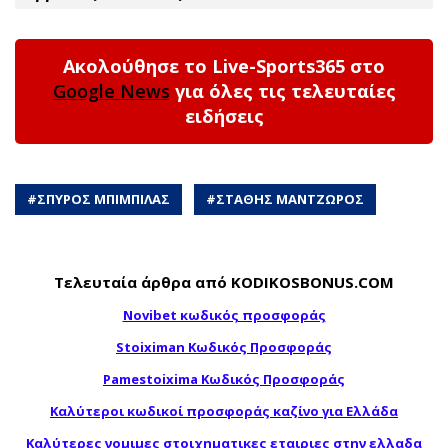
Ακολούθησε το Live-Sports365 στο
Google News
για όλες τις τελευταίες
ειδήσεις
#
ΣΠΥΡΟΣ ΜΠΙΜΠΙΛΑΣ
#
ΣΤΑΘΗΣ ΜΑΝΤΖΩΡΟΣ
Τελευταία άρθρα από KODIKOSBONUS.COM
Novibet κωδικός προσφοράς
Stoiximan Κωδικός Προσφοράς
Pamestoixima Κωδικός Προσφοράς
Καλύτεροι κωδικοί προσφοράς καζίνο για Ελλάδα
Καλύτερες νομιμες στοιχηματικες εταιριες στην ελλαδα