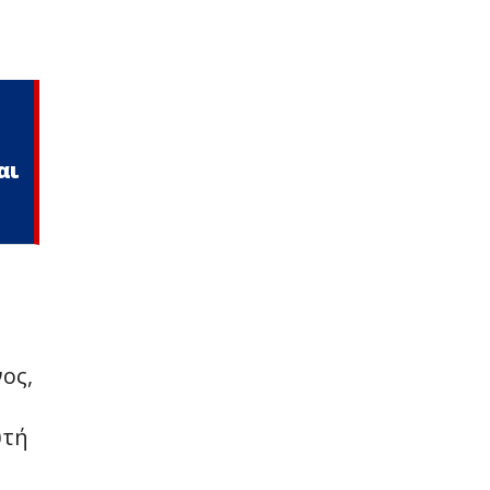
αι
ος,
υτή