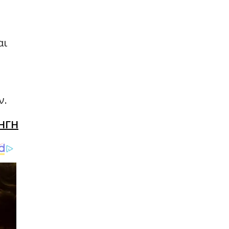
αι
ν.
ΗΓΗ