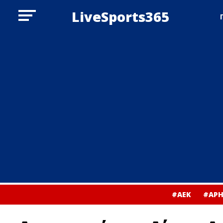
LiveSports365
#ΑΕΚ
#ΑΡΗ