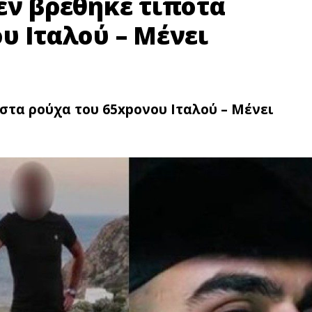
εν βρέθηκε τίποτα
υ Ιταλού – Μένει
 στα ρούχα του 65xpονου Ιταλού – Μένει