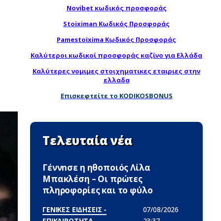
Novibet κωδικός προσφοράς
Stoiximan Κωδικός Προσφοράς
Pamestoixima Κωδικός Προσφοράς
Καλύτεροι κωδικοί προσφοράς καζίνο για Ελλάδα
Καλύτερες νομιμες στοιχηματικες εταιριες στην
ελλαδα
Επισκεφτείτε το KODIKOSBONUS
Τελευταία νέα
Γέννnσε η ηθοποιός Λίλα
Μπακλέση – Οι πρώτες
πληροφορίες και το φύλο
ΓΕΝΙΚΕΣ ΕΙΔΗΣΕΙΣ -
07/08/2026
ΕΠΙΚΑΙΡΟΤΗΤΑ
23:37