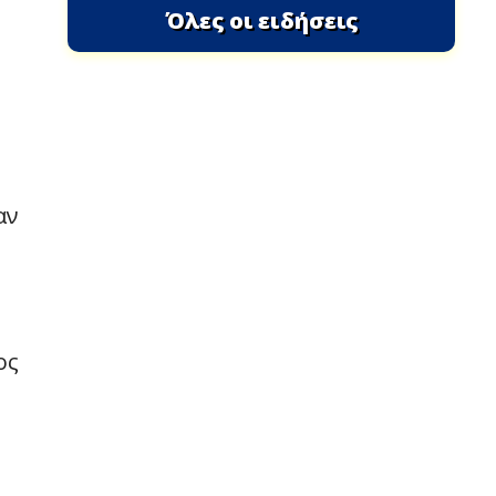
Όλες οι ειδήσεις
αν
ος