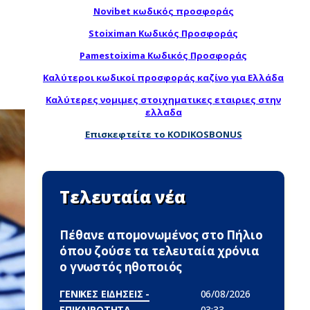
Novibet κωδικός προσφοράς
Stoiximan Κωδικός Προσφοράς
Pamestoixima Κωδικός Προσφοράς
Καλύτεροι κωδικοί προσφοράς καζίνο για Ελλάδα
Καλύτερες νομιμες στοιχηματικες εταιριες στην
ελλαδα
Επισκεφτείτε το KODIKOSBONUS
Τελευταία νέα
Πέθανε απομονωμένος στο Πήλιο
όπου ζούσε τα τελευταία χρόνια
ο γνωστός ηθοποιός
ΓΕΝΙΚΕΣ ΕΙΔΗΣΕΙΣ -
06/08/2026
ΕΠΙΚΑΙΡΟΤΗΤΑ
03:33