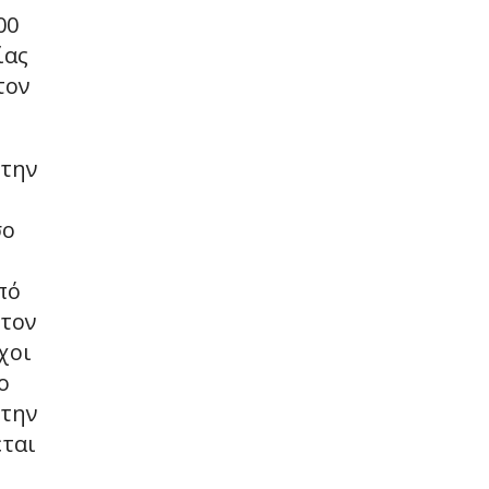
00
ίας
τον
στην
σο
πό
στον
χοι
ο
στην
εται