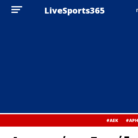
LiveSports365
#ΑΕΚ
#ΑΡΗ