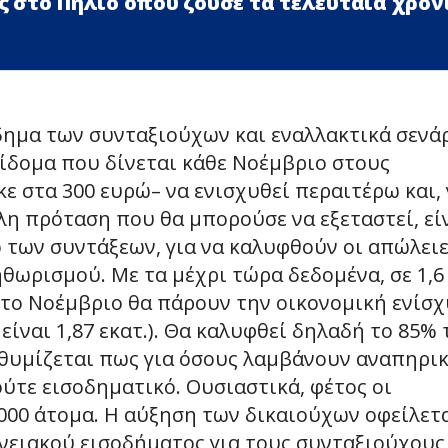
 στο Πήλιο όπου ζούσε τα τελευταία χρόν
δημα των συνταξιούχων και εναλλακτικά σενά
επίδομα που δίνεται κάθε Νοέμβριο στους
ε στα 300 ευρώ– να ενισχυθεί περαιτέρω και, 
λλη πρόταση που θα μπορούσε να εξεταστεί, εί
 των συντάξεων, για να καλυφθούν οι απώλει
ηθωρισμού. Με τα μέχρι τώρα δεδομένα, σε 1,6
 το Νοέμβριο θα πάρουν την οικονομική ενίσ
είναι 1,87 εκατ.). Θα καλυφθεί δηλαδή το 85%
θυμίζεται πως για όσους λαμβάνουν αναπηρι
ούτε εισοδηματικό. Ουσιαστικά, φέτος οι
000 άτομα. Η αύξηση των δικαιούχων οφείλετ
ενειακού εισοδήματος για τους συνταξιούχους