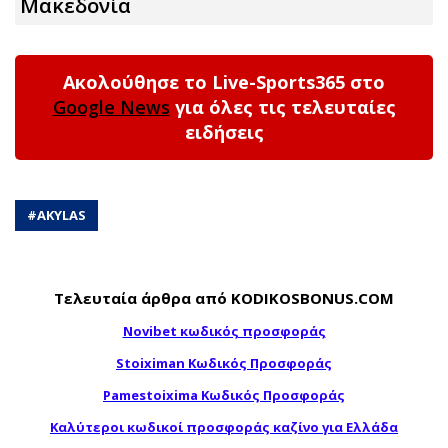
Μακεδονία
Ακολούθησε το Live-Sports365 στο
Google News
για όλες τις τελευταίες
ειδήσεις
#
AKYLAS
Τελευταία άρθρα από KODIKOSBONUS.COM
Novibet κωδικός προσφοράς
Stoiximan Κωδικός Προσφοράς
Pamestoixima Κωδικός Προσφοράς
Καλύτεροι κωδικοί προσφοράς καζίνο για Ελλάδα