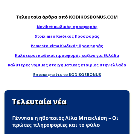
Τελευταία άρθρα από KODIKOSBONUS.COM
Novibet κωδικός προσφοράς
Stoiximan Κωδικός Προσφοράς
Pamestoixima Κωδικός Προσφοράς
Καλύτεροι κωδικοί προσφοράς καζίνο για Ελλάδα
Καλύτερες νομιμες στοιχηματικες εταιριες στην ελλαδα
Επισκεφτείτε το KODIKOSBONUS
Τελευταία νέα
Γέννnσε η ηθοποιός Λίλα Μπακλέση – Οι
πρώτες πληροφορίες και το φύλο