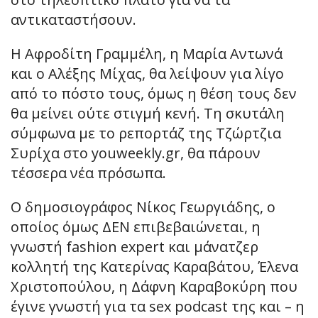
αντικαταστήσουν.
Η Αφροδίτη Γραμμέλη, η Μαρία Αντωνά
και ο Αλέξης Μίχας, θα λείψουν για λίγο
από το πόστο τους, όμως η θέση τους δεν
θα μείνει ούτε στιγμή κενή. Τη σκυτάλη
σύμφωνα με το ρεπορτάζ της Τζώρτζια
Συρίχα στο youweekly.gr, θα πάρουν
τέσσερα νέα πρόσωπα.
Ο δημοσιογράφος Νίκος Γεωργιάδης, ο
οποίος όμως ΔΕΝ επιβεβαιώνεται, η
γνωστή fashion expert και μάνατζερ
κολλητή της Κατερίνας Καραβάτου, Έλενα
Χριστοπούλου, η Δάφνη Καραβοκύρη που
έγινε γνωστή για τα sex podcast της και – η