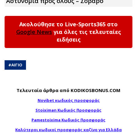
Αστυνομία προς όλους – Σοβαpό
Ακολούθησε το Live-Sports365 στο
Google News
για όλες τις τελευταίες
ειδήσεις
#
ΑΙΓΙΟ
Τελευταία άρθρα από KODIKOSBONUS.COM
Novibet κωδικός προσφοράς
Stoiximan Κωδικός Προσφοράς
Pamestoixima Κωδικός Προσφοράς
Καλύτεροι κωδικοί προσφοράς καζίνο για Ελλάδα