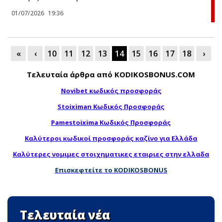
01/07/2026
19:36
«
‹
10
11
12
13
14
15
16
17
18
›
Τελευταία άρθρα από KODIKOSBONUS.COM
Novibet κωδικός προσφοράς
Stoiximan Κωδικός Προσφοράς
Pamestoixima Κωδικός Προσφοράς
Καλύτεροι κωδικοί προσφοράς καζίνο για Ελλάδα
Καλύτερες νομιμες στοιχηματικες εταιριες στην ελλαδα
Επισκεφτείτε το KODIKOSBONUS
Τελευταία νέα