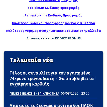
Novibet κωδικός προσφοράς
Stoiximan Κωδικός Προσφοράς
Pamestoixima Κωδικός Προσφοράς
Καλύτεροι κωδικοί προσφοράς καζίνο για Ελλάδα
Καλύτερες νομιμες στοιχηματικες εταιριες στην ελλαδα
Επισκεφτείτε το KODIKOSBONUS
Τελευταία νέα
Τέλος οι συναυλίες για τον αγαπημένο
74xpovo τραγουδιστή – Θα υποβληθεί σε
εγχείρηση καρδιάς
06/08/2026
23:05
ΓΕΝΙΚΕΣ ΕΙΔΗΣΕΙΣ - ΕΠΙΚΑΙΡΟΤΗΤΑ
Από αυτό το ζευγάρι ο αντίπαλος ΠΑΟΚ