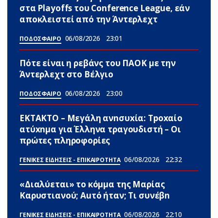
στα Playoffs του Conference League, εάν
αποκλειστεί από την Άντερλεχτ
06/08/2026
23:01
ΠΟΔΟΣΦΑΙΡΟ
Πότε είναι η ρεβάνς του ΠΑΟΚ με την
Άντερλεχτ στο Βέλγιο
06/08/2026
23:00
ΠΟΔΟΣΦΑΙΡΟ
ΕΚΤΑΚΤΟ – Μεγάλη ανnσυxία: Τpοxαίο
ατύxnμα για Έλληνα τραγουδιστή – Οι
πρώτες πληροφορίες
06/08/2026
22:32
ΓΕΝΙΚΕΣ ΕΙΔΗΣΕΙΣ - ΕΠΙΚΑΙΡΟΤΗΤΑ
«Διαλύεται» το κόμμα της Μαρίας
Καρυστιανού; Αuτό ήταν; Τι συνέβn
06/08/2026
22:10
ΓΕΝΙΚΕΣ ΕΙΔΗΣΕΙΣ - ΕΠΙΚΑΙΡΟΤΗΤΑ