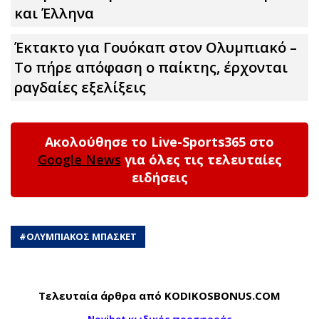
και Έλληνα
Έκτακτο για Γουόκαπ στον Ολυμπιακό –
Το πήρε απόφαση ο παίκτης, έρχονται
ραγδαίες εξελίξεις
Ακολούθησε το Live-Sports365 στο
Google News
για όλες τις τελευταίες
ειδήσεις
#
ΟΛΥΜΠΙΑΚΟΣ ΜΠΑΣΚΕΤ
Τελευταία άρθρα από KODIKOSBONUS.COM