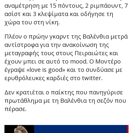
αναμέτρηση με 15 πόντους, 2 ριμπάουντ, 7
ασίστ και 3 κλεψίματα και οδήγησε τη
χώρα του στη νίκη.
Πλέον ο πρώην γκαρντ της Βαλένθια μετρά
αντίστροφα για την ανακοίνωση της
μεταγραφής τους στους Πειραιώτες και
έχουν μπει σε αυτό το mood. Ο Μοντέρο
έγραψε «love is good» και το συνδύασε με
ερυθρόλευκες καρδιές στο twitter.
Δεν κρατιέται ο παίκτης που πανηγύρισε
πρωτάθλημα με τη Βαλένθια τη σεζόν που
πέρασε.