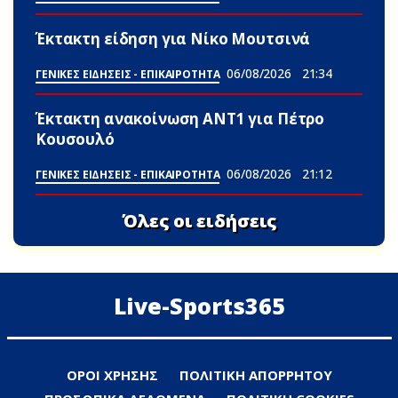
Έκτακτη είδηση για Νίκο Μουτσινά
06/08/2026
21:34
ΓΕΝΙΚΕΣ ΕΙΔΗΣΕΙΣ - ΕΠΙΚΑΙΡΟΤΗΤΑ
Έκτακτη ανακοίνωση ΑΝΤ1 για Πέτρο
Κουσουλό
06/08/2026
21:12
ΓΕΝΙΚΕΣ ΕΙΔΗΣΕΙΣ - ΕΠΙΚΑΙΡΟΤΗΤΑ
Όλες οι ειδήσεις
Live-Sports365
ΟΡΟΙ ΧΡΗΣΗΣ
ΠΟΛΙΤΙΚΗ ΑΠΟΡΡΗΤΟΥ